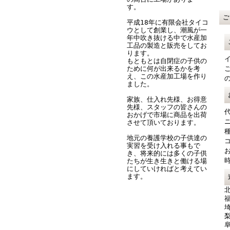
す。
平成18年に有限会社タイコ
ウとして創業し、潮風が一
年中吹き抜ける中で水産加
工品の製造と販売をしてお
ります。
もともとは自閉症の子供の
ために何が出来るかを考
え、この水産加工場を作り
ました。
家族、仕入れ先様、お得意
先様、スタッフの皆さんの
おかげで市場に商品を出荷
させて頂いております。
地元の養護学校の子供達の
実習を受け入れる事もで
き、将来的には多くの子供
たちが生き生きと働ける場
にしていければと考えてい
ます。