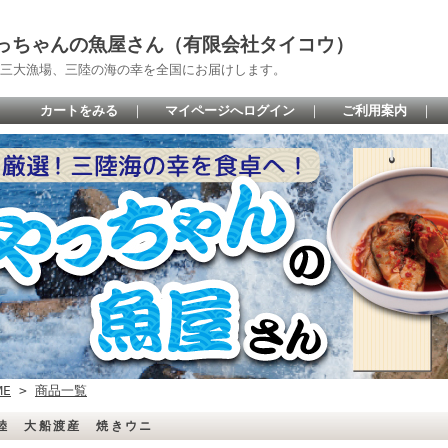
っちゃんの魚屋さん（有限会社タイコウ）
三大漁場、三陸の海の幸を全国にお届けします。
カートをみる
｜
マイページへログイン
｜
ご利用案内
｜
ME
>
商品一覧
陸 大船渡産 焼きウニ