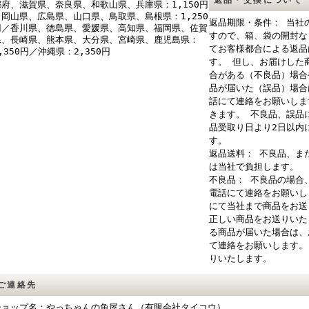
返品・交換について
都府、滋賀県、奈良県、和歌山県、兵庫県：1,150円
／岡山県、広島県、山口県、鳥取県、島根県：1,250
返品期限・条件： 当社
円／香川県、徳島県、愛媛県、高知県、福岡県、佐賀
すので、箱、袋の開封な
県、長崎県、熊本県、大分県、宮崎県、鹿児島県：
てお客様都合による返品
,350円／沖縄県：2,350円
す。 但し、お届けした
合がある（不良品）場合
品が届いた（誤品）場合
話にて連絡をお願いしま
きます。 不良品、誤品
品受取り日より2日以内
す。
返品送料： 不良品、ま
は当社で負担します。
不良品： 不良品の場合
電話にて連絡をお願いし
にて当社まで商品をお送
正しい商品をお送りいた
る商品が届いた場合は、
て連絡をお願いします。
りいたします。
ご連絡先
ショップ名：やっちゃんの魚屋さん（有限会社タイコウ）