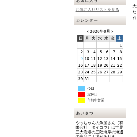
お気に入り
大
お気に入りリストを見る
た
召
カレンダー
＜
2026年8月
＞
日
月
火
水
木
金
土
1
2
3
4
5
6
7
8
9
10
11
12
13
14
15
16
17
18
19
20
21
22
23
24
25
26
27
28
29
30
31
今日
定休日
午前中営業
あいさつ
やっちゃんの魚屋さん（有
限会社 タイコウ）は世界
三大漁場の三陸海岸の海辺
の高台に工場がありま