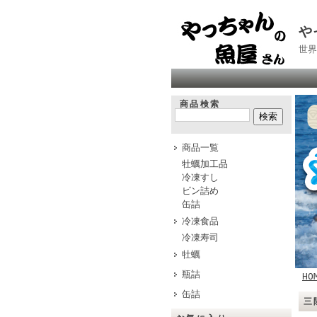
や
世界
商品検索
商品一覧
牡蠣加工品
冷凍すし
ビン詰め
缶詰
冷凍食品
冷凍寿司
牡蠣
瓶詰
HO
缶詰
三