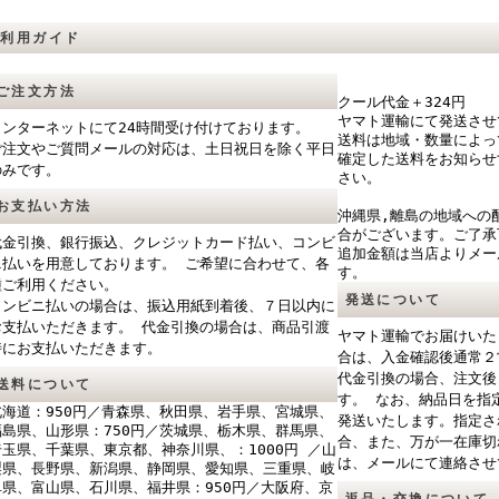
ご利用ガイド
ご注文方法
クール代金＋324円
ヤマト運輸にて発送させ
インターネットにて24時間受け付けております。
送料は地域・数量によっ
ご注文やご質問メールの対応は、土日祝日を除く平日
確定した送料をお知らせ
のみです。
さい。
お支払い方法
沖縄県,離島の地域への
合がございます。ご了承
代金引換、銀行振込、クレジットカード払い、コンビ
追加金額は当店よりメー
ニ払いを用意しております。 ご希望に合わせて、各
す。
種ご利用ください。
発送について
コンビニ払いの場合は、振込用紙到着後、７日以内に
お支払いただきます。 代金引換の場合は、商品引渡
ヤマト運輸でお届けいた
時にお支払いただきます。
合は、入金確認後通常２
代金引換の場合、注文後
送料について
す。 なお、納品日を指
北海道：950円／青森県、秋田県、岩手県、宮城県、
発送いたします。指定さ
福島県、山形県：750円／茨城県、栃木県、群馬県、
合、また、万が一在庫切
埼玉県、千葉県、東京都、神奈川県、：1000円 ／山
は、メールにて連絡させ
梨県、長野県、新潟県、静岡県、愛知県、三重県、岐
阜県、富山県、石川県、福井県：950円／大阪府、京