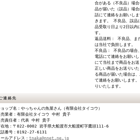
合がある（不良品）場合
品が届いた（誤品）場合
話にて連絡をお願いしま
きます。 不良品、誤品
品受取り日より2日以内
す。
返品送料： 不良品、ま
は当社で負担します。
不良品： 不良品の場合
電話にて連絡をお願いし
にて当社まで商品をお送
正しい商品をお送りいた
る商品が届いた場合は、
て連絡をお願いします。
りいたします。
ご連絡先
ショップ名：やっちゃんの魚屋さん（有限会社タイコウ）
販売業者：有限会社タイコウ 中村 貴子
販売責任者：代表 中村 貴子
在地：〒022-0002 岩手県大船渡市大船渡町字鷹頭111-6
話番号：0192-27-6131
メールアドレス：
tnaka@nnet.ne.jp