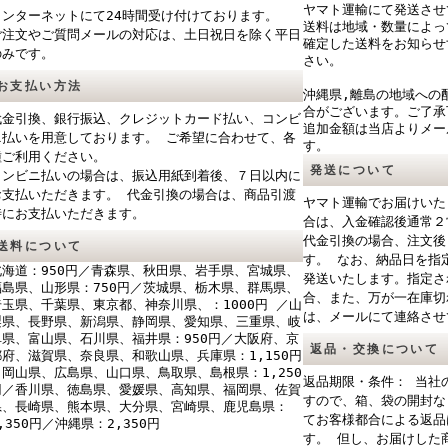
ヤマト運輸にて発送させ
インターネットにて24時間受け付けております。
送料は地域・数量によっ
ご注文やご質問メールの対応は、土日祝日を除く平日
確定した送料をお知らせ
のみです。
さい。
お支払い方法
沖縄県,離島の地域への
合がございます。ご了承
代金引換、銀行振込、クレジットカード払い、コンビ
追加金額は当店よりメー
ニ払いを用意しております。 ご希望に合わせて、各
す。
種ご利用ください。
発送について
コンビニ払いの場合は、振込用紙到着後、７日以内に
お支払いただきます。 代金引換の場合は、商品引渡
ヤマト運輸でお届けいた
時にお支払いただきます。
合は、入金確認後通常２
代金引換の場合、注文後
送料について
す。 なお、納品日を指
北海道：950円／青森県、秋田県、岩手県、宮城県、
発送いたします。指定さ
福島県、山形県：750円／茨城県、栃木県、群馬県、
合、また、万が一在庫切
埼玉県、千葉県、東京都、神奈川県、：1000円 ／山
は、メールにて連絡させ
梨県、長野県、新潟県、静岡県、愛知県、三重県、岐
阜県、富山県、石川県、福井県：950円／大阪府、京
返品・交換について
都府、滋賀県、奈良県、和歌山県、兵庫県：1,150円
／岡山県、広島県、山口県、鳥取県、島根県：1,250
返品期限・条件： 当社
円／香川県、徳島県、愛媛県、高知県、福岡県、佐賀
すので、箱、袋の開封な
県、長崎県、熊本県、大分県、宮崎県、鹿児島県：
てお客様都合による返品
,350円／沖縄県：2,350円
す。 但し、お届けした