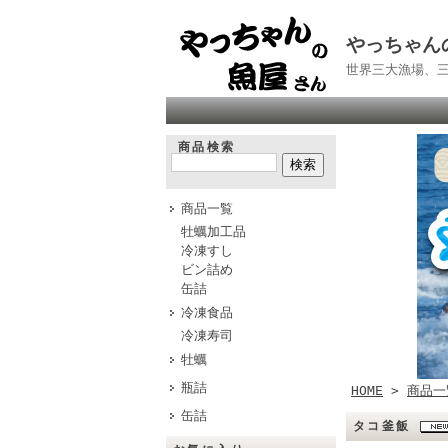
やっちゃん
世界三大漁場、
商品検索
商品一覧
牡蠣加工品
冷凍すし
ビン詰め
缶詰
冷凍食品
冷凍寿司
牡蠣
瓶詰
HOME
>
商品一
缶詰
タコ釜飯