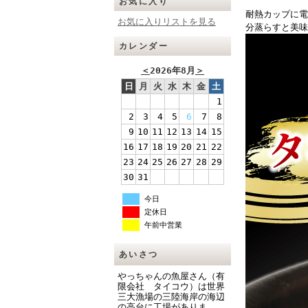
お気に入り
耐熱カップに電
お気に入りリストを見る
分蒸らすと美味
カレンダー
＜
2026年8月
＞
日
月
火
水
木
金
土
1
2
3
4
5
6
7
8
9
10
11
12
13
14
15
16
17
18
19
20
21
22
23
24
25
26
27
28
29
30
31
今日
定休日
午前中営業
あいさつ
やっちゃんの魚屋さん（有
限会社 タイコウ）は世界
三大漁場の三陸海岸の海辺
の高台に工場がありま