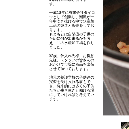
す。
平成18年に有限会社タイコ
ウとして創業し、潮風が一
年中吹き抜ける中で水産加
工品の製造と販売をしてお
ります。
もともとは自閉症の子供の
ために何が出来るかを考
え、この水産加工場を作り
ました。
家族、仕入れ先様、お得意
先様、スタッフの皆さんの
おかげで市場に商品を出荷
させて頂いております。
地元の養護学校の子供達の
実習を受け入れる事もで
き、将来的には多くの子供
たちが生き生きと働ける場
にしていければと考えてい
ます。